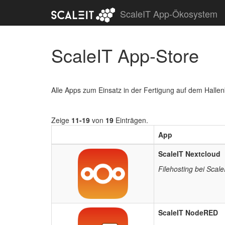
ScaleIT App-Ökosystem
ScaleIT App-Store
Alle Apps zum Einsatz in der Fertigung auf dem Hallenb
Zeige
11-19
von
19
Einträgen.
App
ScaleIT Nextcloud
Filehosting bei Scale
ScaleIT NodeRED