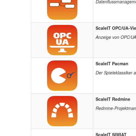
Datenflussmanagem
ScaleIT OPC/UA-Vi
Anzeige von OPC/UA-
ScaleIT Pacman
Der Spieleklassiker 
ScaleIT Redmine
Redmine-Projektman
ScaleIT SIWIAT