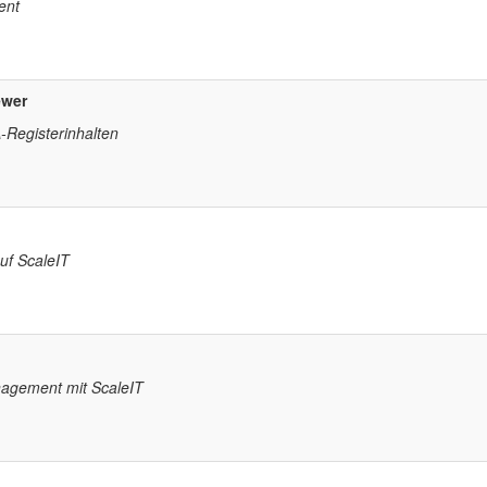
ent
ewer
Registerinhalten
auf ScaleIT
agement mit ScaleIT