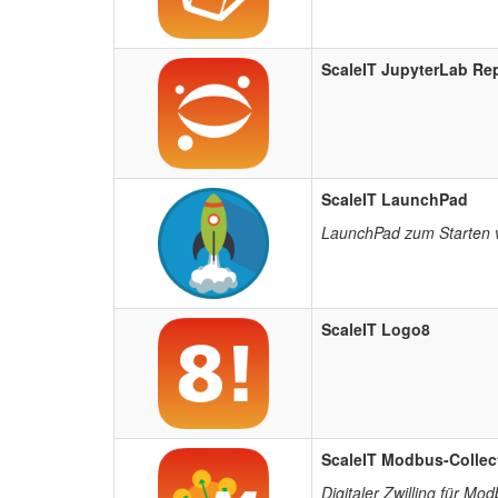
ScaleIT JupyterLab Re
ScaleIT LaunchPad
LaunchPad zum Starten 
ScaleIT Logo8
ScaleIT Modbus-Collec
Digitaler Zwilling für Mo