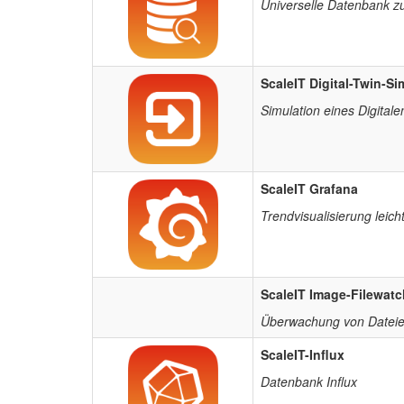
Universelle Datenbank z
ScaleIT Digital-Twin-Si
Simulation eines Digitale
ScaleIT Grafana
Trendvisualisierung leic
ScaleIT Image-Filewatc
Überwachung von Dateie
ScaleIT-Influx
Datenbank Influx