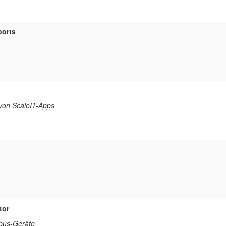
ports
von ScaleIT-Apps
tor
dbus-Geräte